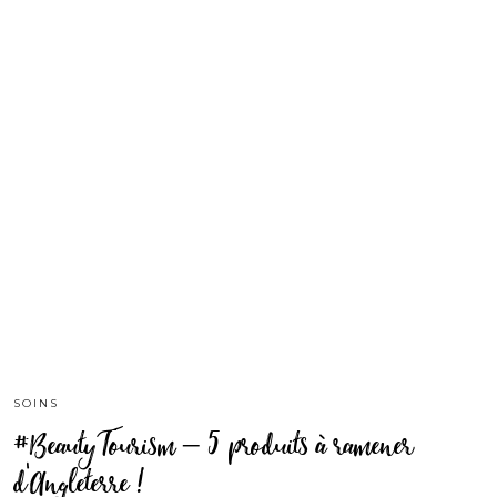
SOINS
#BeautyTourism – 5 produits à ramener
d’Angleterre !