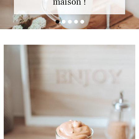
•
•
•
•
•