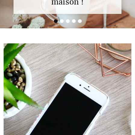
maison !
•
•
•
•
•