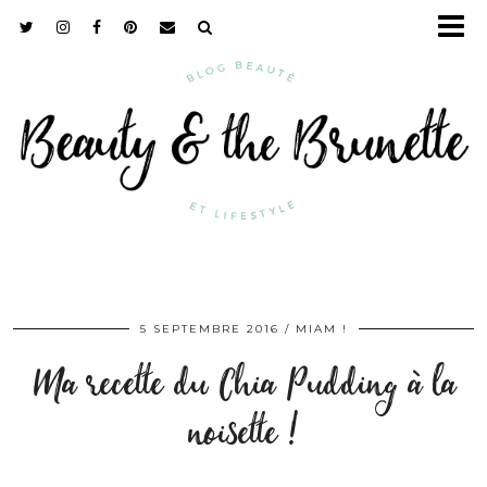
5 SEPTEMBRE 2016
MIAM !
Ma recette du Chia Pudding à la
noisette !