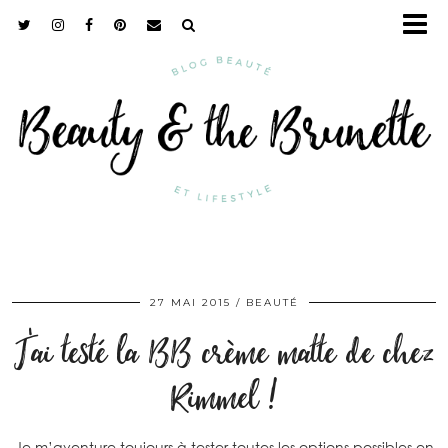
27 MAI 2015
BEAUTÉ
J’ai testé la BB crème matte de chez
Rimmel !
Je m’aventure toujours à tester toutes les options possibles en