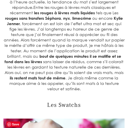
à l’heure actuelle, la tendance du mat s’est largement
répandue.Entre les rouges à lèvres mats classiques et
récemment
les rouges à lèvres mats liquides
tels que Les
rouges sans transfers Séphora
,
nyx
,
limecrime
ou encore
Kylie
Jenner
, forcément on est loin de l’effet ultra mat et sec qui
fige les lèvres. J’ai longtemps eu horreur de ce genre de
texture que j’ai finalement réussi à apprécier au fil des
années. Alors forcément quand la marque vendait sur papier
le mérite d’offrir ce même type de produit, je me hâtais à les
tester. Au moment de l’application le produit est assez
brillant, mais au
bout de quelques minutes il se matifie et se
fond dans les lèvres
sans laisser de résidus, comme s’il colorait
les lèvres en gardant la texture naturelle de ces dernières.
Alors oui, on ne peut pas dire qu’ils soient de vrais mats, mais
ils restent mats tout de même
. Je dirais même comme la
marque aime à les appeler, qu’ils sont mats à la texture
velour et satinée.
Les Swatchs
Save