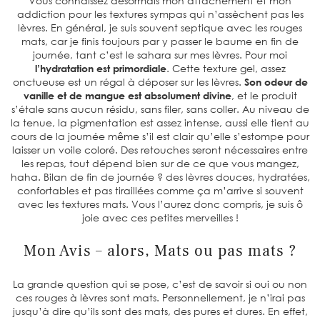
Vous connaissez désormais mon attachement et mon
addiction pour les textures sympas qui n’assèchent pas les
lèvres. En général, je suis souvent septique avec les rouges
mats, car je finis toujours par y passer le baume en fin de
journée, tant c’est le sahara sur mes lèvres. Pour moi
l’hydratation est primordiale
. Cette texture gel, assez
onctueuse est un régal à déposer sur les lèvres.
Son odeur de
vanille et de mangue est absolument divine
, et le produit
s’étale sans aucun résidu, sans filer, sans coller. Au niveau de
la tenue, la pigmentation est assez intense, aussi elle tient au
cours de la journée même s’il est clair qu’elle s’estompe pour
laisser un voile coloré. Des retouches seront nécessaires entre
les repas, tout dépend bien sur de ce que vous mangez,
haha. Bilan de fin de journée ? des lèvres douces, hydratées,
confortables et pas tiraillées comme ça m’arrive si souvent
avec les textures mats. Vous l’aurez donc compris, je suis ô
joie avec ces petites merveilles !
Mon Avis – alors, Mats ou pas mats ?
La grande question qui se pose, c’est de savoir si oui ou non
ces rouges à lèvres sont mats. Personnellement, je n’irai pas
jusqu’à dire qu’ils sont des mats, des pures et dures. En effet,