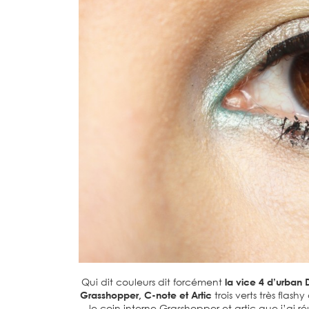
Qui dit couleurs dit forcément
la vice 4 d’urban
Grasshopper, C-note et Artic
trois verts très flash
le coin interne Grasshopper et artic que j’ai réut