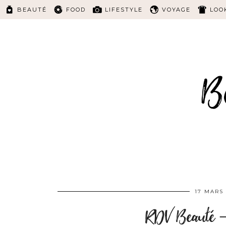
BEAUTÉ
FOOD
LIFESTYLE
VOYAGE
LOO
17 MARS 
RDV Beauté – 