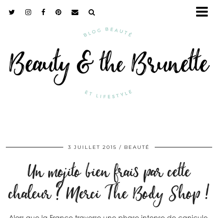
3 JUILLET 2015
BEAUTÉ
Un mojito bien frais par cette
chaleur ? Merci The Body Shop !
Alors que la France traverse une phase intense de canicule,