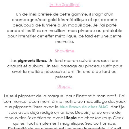
I
n the Spotlight
Un de mes préféré de cette gamme, il s’agit d’un
champagne/rose gold très métallique et qui apporte
beaucoup de lumière à un maquillage. Je l’ai porté
pendant les fêtes en mouillant mon pinceau au préalable
pour intensifier cet effet métallique, ce fard est une petite
merveille.
Showtime
Les
pigments libres.
Un fard marron cuivré aux sous tons
chauds et auburn. Un seul passage au pinceau suffit pour
avoir la matière nécessaire tant l’intensité du fard est
présente.
Utopia
Le seul pigment de la marque, pour l’instant à mon actif. J’ai
commencé récemment à me mettre au maquillage des yeux
aux pigments libres avec le
blue Brown de chez MAC
dont je
vous avais déjà rédigé un article. Depuis j’ai eu envie de
renouveler l’expérience avec
Utopia
de chez Makeup Geek,
qui est tout simplement magnifique. Sec ou humide,
l’intensité de ce pigment est vraiment incroyable. Il s’agit