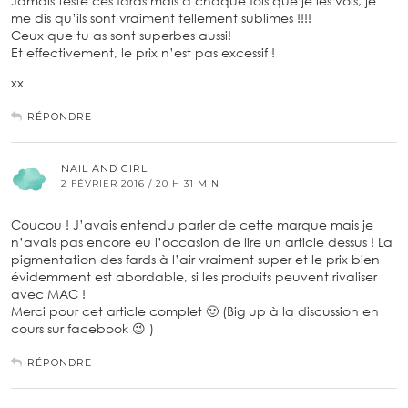
Jamais testé ces fards mais à chaque fois que je les vois, je
me dis qu’ils sont vraiment tellement sublimes !!!!
Ceux que tu as sont superbes aussi!
Et effectivement, le prix n’est pas excessif !
xx
RÉPONDRE
NAIL AND GIRL
2 FÉVRIER 2016 / 20 H 31 MIN
Coucou ! J’avais entendu parler de cette marque mais je
n’avais pas encore eu l’occasion de lire un article dessus ! La
pigmentation des fards à l’air vraiment super et le prix bien
évidemment est abordable, si les produits peuvent rivaliser
avec MAC !
Merci pour cet article complet 🙂 (Big up à la discussion en
cours sur facebook 😉 )
RÉPONDRE