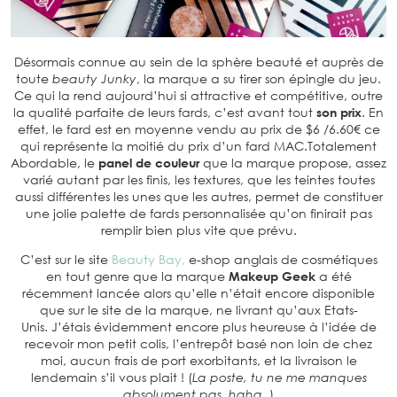
Désormais connue au sein de la sphère beauté et auprès de
toute
beauty Junky
, la marque a su tirer son épingle du jeu.
Ce qui la rend aujourd’hui si attractive et compétitive, outre
la qualité parfaite de leurs fards, c’est avant tout
son prix
. En
effet, le fard est en moyenne vendu au prix de $6 /6.60€ ce
qui représente la moitié du prix d’un fard MAC.Totalement
Abordable, le
panel de couleur
que la marque propose, assez
varié autant par les finis, les textures, que les teintes toutes
aussi différentes les unes que les autres, permet de constituer
une jolie palette de fards personnalisée qu’on finirait pas
remplir bien plus vite que prévu.
C’est sur le site
Beauty Bay,
e-shop anglais de cosmétiques
en tout genre que la marque
Makeup Geek
a été
récemment lancée alors qu’elle n’était encore disponible
que sur le site de la marque, ne livrant qu’aux Etats-
Unis. J’étais évidemment encore plus heureuse à l’idée de
recevoir mon petit colis, l’entrepôt basé non loin de chez
moi, aucun frais de port exorbitants, et la livraison le
lendemain s’il vous plait ! (
La poste, tu ne me manques
absolument pas, haha
. )