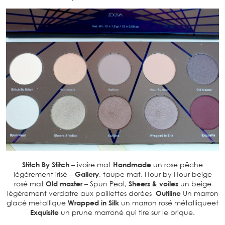
Stitch By Stitch
– ivoire mat
Handmade
un rose pêche
légèrement irisé –
Gallery
, taupe mat. Hour by Hour beige
rosé mat
Old master
– Spun Peal,
Sheers & voiles
un beige
légèrement verdatre aux paillettes dorées
Outiline
Un marron
glacé metallique
Wrapped in Silk
un marron rosé métalliqueet
Exquisite
un prune marroné qui tire sur le brique.