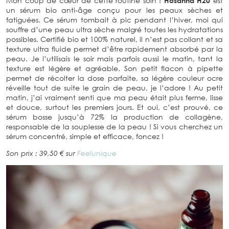
Mon coup de cœur de cette routine soin !
Hosanna H20
est
un sérum bio anti-âge conçu pour les peaux sèches et
fatiguées. Ce sérum tombait à pic pendant l’hiver, moi qui
souffre d’une peau ultra sèche malgré toutes les hydratations
possibles. Certifié bio et 100% naturel, il n’est pas collant et sa
texture ultra fluide permet d’être rapidement absorbé par la
peau. Je l’utilisais le soir mais parfois aussi le matin, tant la
texture est légère et agréable. Son petit flacon à pipette
permet de récolter la dose parfaite, sa légère couleur ocre
réveille tout de suite le grain de peau, je l’adore ! Au petit
matin, j’ai vraiment senti que ma peau était plus ferme, lisse
et douce, surtout les premiers jours. Et oui, c’est prouvé, ce
sérum bosse jusqu’à 72% la production de collagène,
responsable de la souplesse de la peau ! Si vous cherchez un
sérum concentré, simple et efficace, foncez !
Son prix : 39,50 € sur
Feelunique