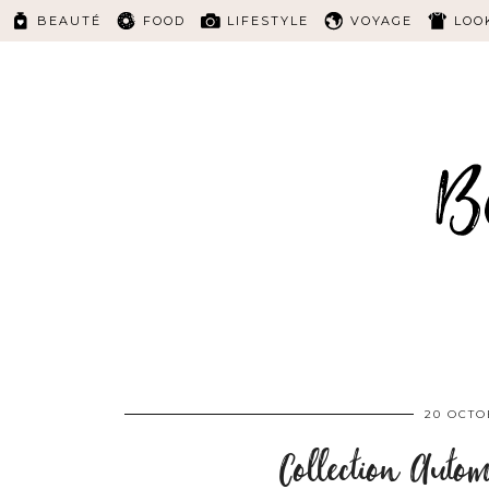
BEAUTÉ
FOOD
LIFESTYLE
VOYAGE
LOO
20 OCTO
Collection Aut