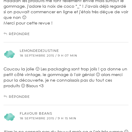
Haaaan les produits me font tellement envie mais surtout le
gommage, j'adore la noix de coco *_* ! J'avais déjà regardé
si on pouvait commencer en ligne et j'étais très déçue de voir
que non 🙁
Merci pour cette revue !
RÉPONDRE
LEMONDEDEJUSTINE
18 SEPTEMBRE 2015 / 9 H 07 MIN
Coucou la jolie 🙂 Les packaging sont trop jolis ! ça donne un
petit côté vintage, le gommage à l'air génial 🙂 alors merci
pour la découverte, je ne connaissais pas du tout ces
produits 🙂 Bisous <3
RÉPONDRE
FLAVOUR BEANS
18 SEPTEMBRE 2015 / 9 H 15 MIN
Alors je ne connais pas du touuut mais ça a l'air très sympa 🙂