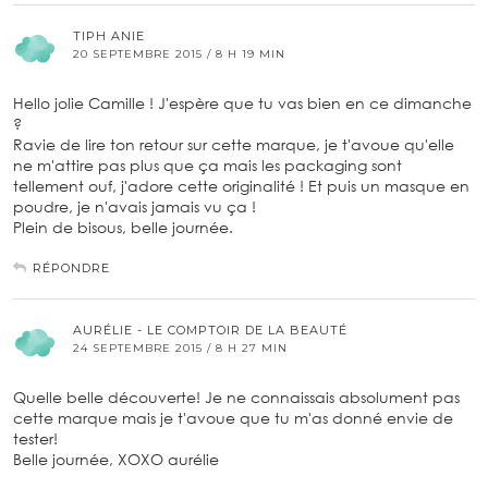
TIPH ANIE
20 SEPTEMBRE 2015 / 8 H 19 MIN
Hello jolie Camille ! J'espère que tu vas bien en ce dimanche
?
Ravie de lire ton retour sur cette marque, je t'avoue qu'elle
ne m'attire pas plus que ça mais les packaging sont
tellement ouf, j'adore cette originalité ! Et puis un masque en
poudre, je n'avais jamais vu ça !
Plein de bisous, belle journée.
RÉPONDRE
AURÉLIE - LE COMPTOIR DE LA BEAUTÉ
24 SEPTEMBRE 2015 / 8 H 27 MIN
Quelle belle découverte! Je ne connaissais absolument pas
cette marque mais je t'avoue que tu m'as donné envie de
tester!
Belle journée, XOXO aurélie