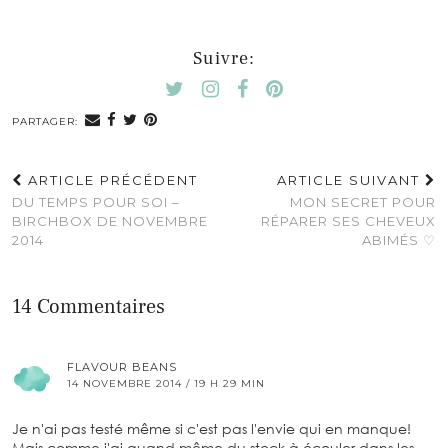
Suivre:
PARTAGER:
ARTICLE PRÉCÉDENT
ARTICLE SUIVANT
DU TEMPS POUR SOI –
MON SECRET POUR
BIRCHBOX DE NOVEMBRE
RÉPARER SES CHEVEUX
2014
ABIMÉS ♡
14 Commentaires
FLAVOUR BEANS
14 NOVEMBRE 2014 / 19 H 29 MIN
Je n'ai pas testé même si c'est pas l'envie qui en manque!
Mais comme j'ai quand même du stock à écouler dans les