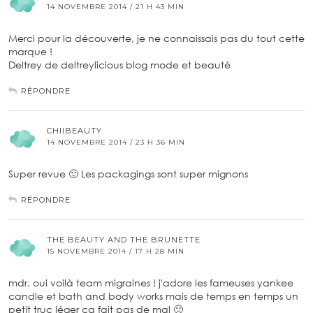
14 NOVEMBRE 2014 / 21 H 43 MIN
Merci pour la découverte, je ne connaissais pas du tout cette
marque !
Deltrey de deltreylicious blog mode et beauté
RÉPONDRE
CHIIBEAUTY
14 NOVEMBRE 2014 / 23 H 36 MIN
Super revue 🙂 Les packagings sont super mignons
RÉPONDRE
THE BEAUTY AND THE BRUNETTE
15 NOVEMBRE 2014 / 17 H 28 MIN
mdr, oui voilà team migraines ! j'adore les fameuses yankee
candle et bath and body works mais de temps en temps un
petit truc léger ça fait pas de mal 🙂