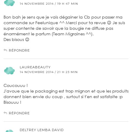
14 NOVEMBRE 2014 / 19 H 47 MIN
Bon bah je sens que je vais dégainer la Cb pour passer ma
commande sur Feelunique ^^ Merci pour ta revue 😉 Je suis
super contente de savoir que la bougie ne diffuse pas
énormément le parfum (Team Migraines ^^).
Des bisous 😉
RÉPONDRE
LAUREABEAUTY
14 NOVEMBRE 2014 / 21 H 23 MIN
Coucouuu !
J'avoue que le packaging est trop mignon et que les produits
donnent bien envie du coup , surtout si t'en est satisfaite :p
Bisouuu !
RÉPONDRE
DELTREY LEMBA DAVID