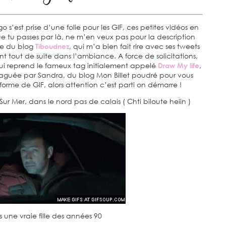
o s’est prise d’une folie pour les GIF, ces petites vidéos en
e tu passes par là, ne m’en veux pas pour la description
ne du blog
Tiboudnez
, qui m’a bien fait rire avec ses tweets
nt tout de suite dans l’ambiance. A force de solicitations,
qui reprend le fameux tag initialement appelé
Draw My life
,
taguée par Sandra, du blog Mon Billet poudré pour vous
forme de GIF, alors attention c’est parti on démarre !
ur Mer, dans le nord pas de calais ( Chti biloute heiin )
s une vraie fille des années 90