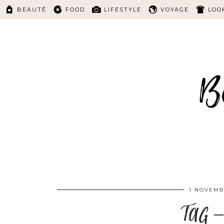
BEAUTÉ
FOOD
LIFESTYLE
VOYAGE
LOO
1 NOVEMB
TAG – 