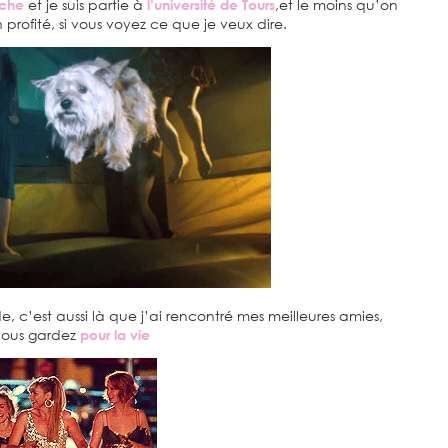
oche
et je suis partie à
l’université de Tours
,et le moins qu’on
n profité, si vous voyez ce que je veux dire.
, c’est aussi là que j’ai rencontré mes meilleures amies,
vous gardez
pour la vie