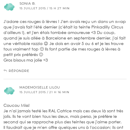
SONIA B.
15 JUILLET 2015 / 15 H 27 MIN
J'adore ces rouges à lèvres ! J'en avais reçu un dans un swap
que j'avais fait l'été dernier (c'était la teinte Pinkadilly Circus
d'ailleurs !), et j'en étais tombée amoureuse <3 Du coup,
quand je suis allée à Barcelone en septembre dernier, j'ai fait
une véritable razzia 😉 Je dois en avoir 5 ou 6 et je les trouve
tous vraiment top 🙂 Ils font partie de mes rouges à lèvres à
petit prix préférés 🙂
Gros bisous ma jolie <3
RÉPONDRE
MADEMOISELLE LILOU
15 JUILLET 2015 / 21 H 16 MIN
Coucou Miss!
Je n'ai jamais testé les RAL Catrice mais ces deux là sont très
jolis. Ils te vont bien tous les deux, mais perso, je préfère le
second qui se rapproche plus des teintes que j'aime porter.
Il faudrait que je m'en offre quelques uns à l'occasion; ils ont