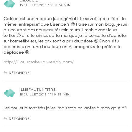
LIILOUU Z.
15 JUILLET 2015 / 10 H 34 MIN
Catrice est une marque juste génial ! Tu savais que c'était la
même 'entreprise" que Essence ? 🙂 Passe sur mon blog, je suis
au courant des nouveautés minimum 1 mois avant leurs
sorties 🙂 et si tu aimes cette marque je te conseille d'acheter
sur kosmetik4less, les prix sont a pris drugstore 🙂 Sinon si tu
préfères ils ont une boutique en Allemagne, si tu préfère te
déplacée 😛
http://liilouumakeup.weebly.com/
RÉPONDRE
ILMEFAUTUNTITRE
15 JUILLET 2015 / 11 H 55 MIN
Les couleurs sont très jolies, mais trop brillantes à mon gout ^^
RÉPONDRE