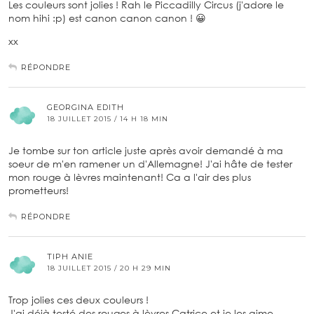
Les couleurs sont jolies ! Rah le Piccadilly Circus (j'adore le
nom hihi :p) est canon canon canon ! 😀
xx
RÉPONDRE
GEORGINA EDITH
18 JUILLET 2015 / 14 H 18 MIN
Je tombe sur ton article juste après avoir demandé à ma
soeur de m'en ramener un d'Allemagne! J'ai hâte de tester
mon rouge à lèvres maintenant! Ca a l'air des plus
prometteurs!
RÉPONDRE
TIPH ANIE
18 JUILLET 2015 / 20 H 29 MIN
Trop jolies ces deux couleurs !
J'ai déjà testé des rouges à lèvres Catrice et je les aime