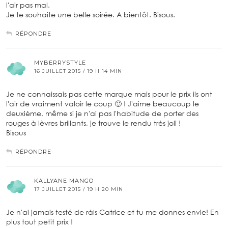
l'air pas mal.
Je te souhaite une belle soirée. A bientôt. Bisous.
RÉPONDRE
MYBERRYSTYLE
16 JUILLET 2015 / 19 H 14 MIN
Je ne connaissais pas cette marque mais pour le prix ils ont
l'air de vraiment valoir le coup 🙂 ! J'aime beaucoup le
deuxième, même si je n'ai pas l'habitude de porter des
rouges à lèvres brillants, je trouve le rendu très joli !
Bisous
RÉPONDRE
KALLYANE MANGO
17 JUILLET 2015 / 19 H 20 MIN
Je n'ai jamais testé de ràls Catrice et tu me donnes envie! En
plus tout petit prix !