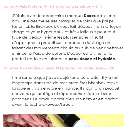
Korres – Milk Proteins 3-in-1 cleansing Emulsion – £15
J’étais ravie de découvrir la marque
Korres
dans une
box, une des meilleures marques de soins que j’ai pu
tester. Ici, la Birchbox UK nous fait découvrir un nettoyant
visage et yeux hyper doux et très « laiteux » pour tout
type de peaux, même les plus sensibles ! Il suffit
d’appliquer le produit sur l’ensemble du visage en
faisant des mouvements circulaires puis de venir nettoyer
et rincer à l’aide de cotons. L’odeur est divine, et le
produit nettoie en laissant la
peau douce et hydratée.
Number 4 – Lumière d’hiver Préparateur et protecteur – £20
Il me semble que j’avais déjà testé ce produit il y a fort
longtemps dans une de mes premières birchbox reçue
lorsque je vivais encore en France. Il s’agit d’un produit
cheveux qui protège et répare sans sulfates et sans
parabens. Le produit porte bien son nom et est parfait
avant le sèche cheveux/lisseur.