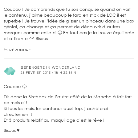
Coucou ! Je comprends que tu sois conquise quand on voit
le contenu, j’aime beaucoup le fard en stick de LOC il est
superbe ! Je trouve l’idée de glisser un pinceau dans une box
génial, ça change et ça permet de découvrir d’autres
marques comme celle-ci 🙂 En tout cas je la trouve équilibrée
et attirante ^^ Bisous
RÉPONDRE
BÉRENGÈRE IN WONDERLAND
23 FÉVRIER 2016 / 18 H 22 MIN
Coucou 🙂
Dis donc la Birchbox de l’autre côté de la Manche à fait fort
ce mois ci !
Si tous les mois, les contenus aussi top, j’achèterai
directement !
Et 3 produits relatif au maquillage c’est le rêve !
Bisous ♥