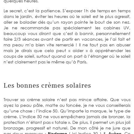
quelques heures.
Le secret, c’est la patience. S’exposer 1h de temps en temps
dans le jardin, éviter les heures où le soleil est le plus agressif,
aller se balader dés qu’un rayon pointe le bout de son nez.
Je ne recommande pas spécialement les cabines UV,
beaucoup vous diront que c’est à bannir, personnellement
faire 2/3 séances avant de partir en vacances, je l’ai fait et
ma peau m’a bien vite remercié ! Il ne faut pas en abuser
mais je dirais que cela peut « aider » à appréhender les
coups de soleil, surtout quand on part à l’étranger où le soleil
n’est clairement pas le même qu’à Paris.
Les bonnes crèmes solaires
Trouver sa crème solaire n’est pas mince affaire. Que vous
ayez la peau pâle, matte ou foncée, je ne vous conseillerais
qu’une chose : l’indice 50. Qu’importe la marque, le type de
crème. L’indice 50 ne vous empêchera jamais de bronzer, la
protection n’étant pas « totale ». De plus, il permet un plus joli
bronzage, progressif et naturel. De mon côté je ne jure que
par deux marques :
Bioderma
( ici Indice 30 ) &
Avène
. Ce