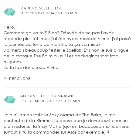
MADEMOISELLE LILOU
11 DÉCEMBRE 2014 / 5 H 39 MIN
Hello.
Comment ça va toi? Bien? Désolée de ne pas t'avoir
répondu plus tôt, mais j'ai été hyper malade hier et j'ai passé
la journée au fond de mon lit.. Là ça va mieux.
J'aimerais beaucoup tester le Zoella!!! Et sinon je suis dingue
de la marque The Balm aussi!! Les packagings sont trop
mignons.
Je te fais des bisous. A vite.
RÉPONDRE
ANTOINETTE ET COMPAGNIE
13 DÉCEMBRE 2014 / 23 H 47 MIN
Je n'ai jamais testé la Sexy Mama de The Balm, je me
contente de la Rimmel, tu pense que je devrais switcher ou
bien rester sur la Stay Matte (qui est beaucoup moins chère,
surtout si tu la commandes sur Asos par exemple) ?