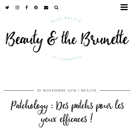
30 NOVEMBRE 2018
BEAUTÉ
Patchology : Des patchs pour les
yeux efficaces !