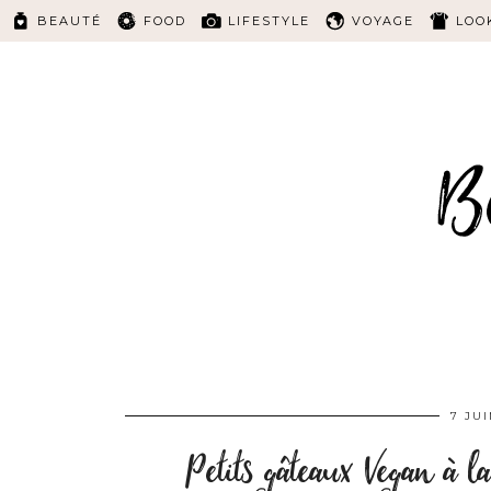
BEAUTÉ
FOOD
LIFESTYLE
VOYAGE
LOO
7 JUI
Petits gâteaux Vegan à la