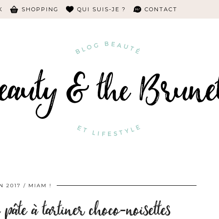
K
SHOPPING
QUI SUIS-JE ?
CONTACT
N 2017
MIAM !
 pâte à tartiner choco-noisettes