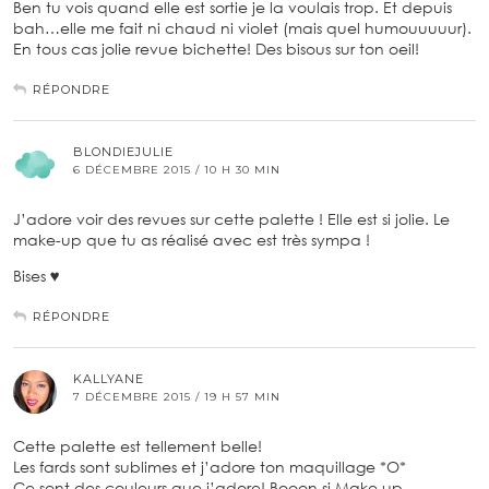
Ben tu vois quand elle est sortie je la voulais trop. Et depuis
bah…elle me fait ni chaud ni violet (mais quel humouuuuur).
En tous cas jolie revue bichette! Des bisous sur ton oeil!
RÉPONDRE
BLONDIEJULIE
6 DÉCEMBRE 2015 / 10 H 30 MIN
J’adore voir des revues sur cette palette ! Elle est si jolie. Le
make-up que tu as réalisé avec est très sympa !
Bises ♥
RÉPONDRE
KALLYANE
7 DÉCEMBRE 2015 / 19 H 57 MIN
Cette palette est tellement belle!
Les fards sont sublimes et j’adore ton maquillage *O*
Ce sont des couleurs que j’adore! Booon si Make up