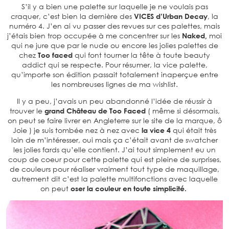
S’il y a bien une palette sur laquelle je ne voulais pas
craquer, c’est bien la dernière des
VICES d’Urban Decay
, la
numéro 4. J’en ai vu passer des revues sur ces palettes, mais
j’étais bien trop occupée à me concentrer sur les
Naked,
moi
qui ne jure que par le nude ou encore les jolies palettes de
chez
Too faced
qui font tourner la tête à toute beauty
addict qui se respecte. Pour résumer, la vice palette,
qu’importe son édition passait totalement inaperçue entre
les nombreuses lignes de ma wishlist.
Il y a peu, j’avais un peu abandonné l’idée de réussir à
trouver le
grand Château de Too Faced
( même si désormais,
on peut se faire livrer en Angleterre sur le site de la marque, ô
Joie ) je suis tombée nez à nez avec
la vice 4
qui était très
loin de m’intéresser, oui mais ça c’était avant de swatcher
les jolies fards qu’elle contient. J’ai tout simplement eu un
coup de coeur pour cette palette qui est pleine de surprises,
de couleurs pour réaliser vraiment tout type de maquillage,
autrement dit c’est la palette multifonctions avec laquelle
on peut
oser la couleur en toute simplicité.